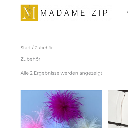
Nach
Zum
Aktualität
Inhalt
sortiert
springen
Start
/ Zubehör
Zubehör
Alle 2 Ergebnisse werden angezeigt
Dieses
Produkt
weist
mehrere
Varianten