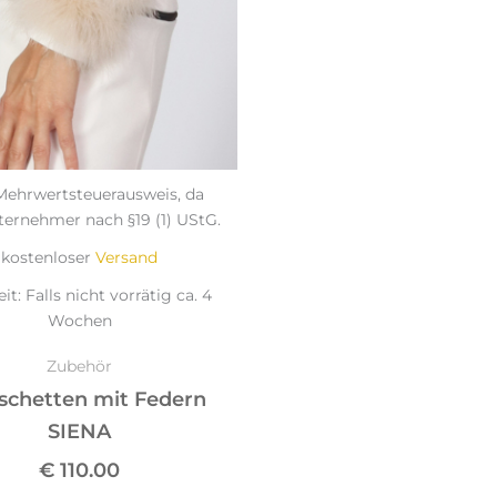
auf.
Die
Optionen
können
auf
der
Produktseite
Mehrwertsteuerausweis, da
gewählt
ternehmer nach §19 (1) UStG.
werden
kostenloser
Versand
eit:
Falls nicht vorrätig ca. 4
Wochen
Zubehör
chetten mit Federn
SIENA
€
110.00