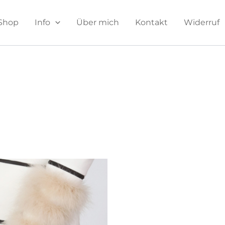
Shop
Info
Über mich
Kontakt
Widerruf
Dieses
Produkt
weist
mehrere
Varianten