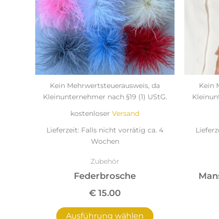
auf.
Die
Optionen
können
auf
der
Produktseite
Kein Mehrwertsteuerausweis, da
Kein 
gewählt
Kleinunternehmer nach §19 (1) UStG.
Kleinun
werden
kostenloser
Versand
Lieferzeit:
Falls nicht vorrätig ca. 4
Lieferz
Wochen
Zubehör
Federbrosche
Mans
€
15.00
Ausführung wählen