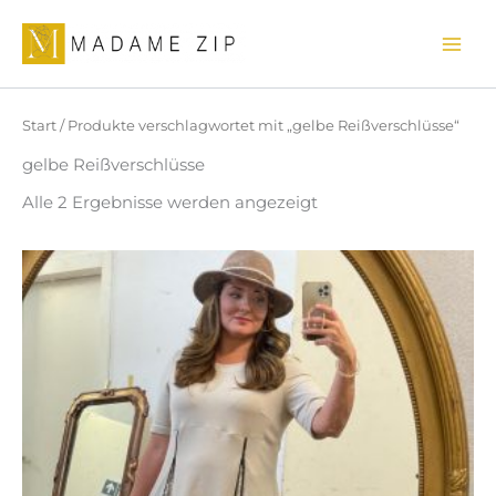
Nach
Zum
Aktualität
sortiert
Inhalt
springen
Start
/ Produkte verschlagwortet mit „gelbe Reißverschlüsse“
gelbe Reißverschlüsse
Alle 2 Ergebnisse werden angezeigt
Dieses
Produkt
weist
mehrere
Varianten
auf.
Die
Optionen
können