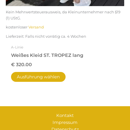
Kein Mehrwertsteuerausweis, da Kleinunternehmer nach §19
(1) UStG.
kostenloser
Versand
Lieferzeit:
Falls nicht vorrätig ca. 4 Wochen
A-Linie
Weißes Kleid ST. TROPEZ lang
€
320.00
Ausführung wählen
Kontakt
Impressum
Datenschutz