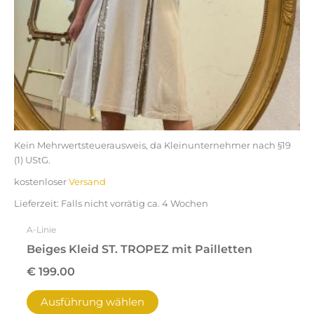
auf
der
Produktseite
gewählt
werden
Kein Mehrwertsteuerausweis, da Kleinunternehmer nach §19
(1) UStG.
kostenloser
Versand
Lieferzeit:
Falls nicht vorrätig ca. 4 Wochen
A-Linie
Beiges Kleid ST. TROPEZ mit Pailletten
€
199.00
Ausführung wählen