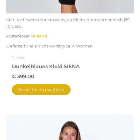
Kein Mehrwertsteuerausweis, da Kleinunternehmer nach §19
(1) UStG.
kostenloser
Versand
Lieferzeit:
Falls nicht vorrätig ca. 4 Wochen
T-Linie
Dunkelblaues Kleid SIENA
€
399.00
Ausführung wählen
Dieses
Produkt
weist