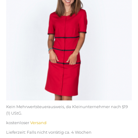
mehrere
Varianten
auf.
Die
Optionen
können
auf
der
Produktseite
gewählt
werden
Kein Mehrwertsteuerausweis, da Kleinunternehmer nach §19
(1) UStG.
kostenloser
Versand
Lieferzeit:
Falls nicht vorrätig ca. 4 Wochen