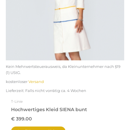
können
auf
der
Produktseite
gewählt
werden
Kein Mehrwertsteuerausweis, da Kleinunternehmer nach §19
(1) UStG.
kostenloser
Versand
Lieferzeit:
Falls nicht vorrätig ca. 4 Wochen
T-Linie
Hochwertiges Kleid SIENA bunt
€
399.00