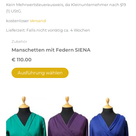
Kein Mehrwertsteuerausweis, da Kleinunternehmer nach §19
(1) UStG.
kostenloser
Versand
Lieferzeit:
Falls nicht vorrätig ca. 4 Wochen
Zubehör
Manschetten mit Federn SIENA
€
110.00
Ausführung wählen
Dieses
Produkt
weist
mehrere
Varianten