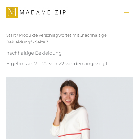
Nach
Zum
Aktualität
sortiert
Inhalt
springen
Start
/
Produkte verschlagwortet mit „nachhaltige
Bekleidung“
/ Seite 3
nachhaltige Bekleidung
Ergebnisse 17 – 22 von 22 werden angezeigt
Dieses
Produkt
weist
mehrere
Varianten
auf.
Die
Optionen