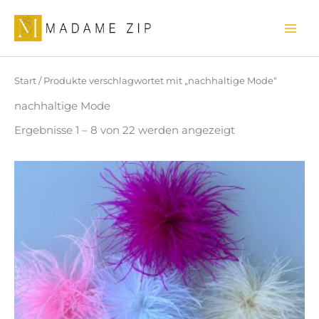
Nach
Zum
Aktualität
sortiert
Inhalt
springen
Start
/ Produkte verschlagwortet mit „nachhaltige Mode“
nachhaltige Mode
Ergebnisse 1 – 8 von 22 werden angezeigt
Dieses
Produkt
weist
mehrere
Varianten
auf.
Die
Optionen
können