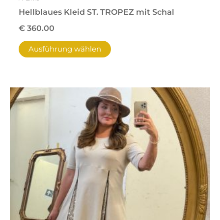
Hellblaues Kleid ST. TROPEZ mit Schal
€
360.00
Ausführung wählen
Dieses
Produkt
weist
mehrere
Varianten
auf.
Die
Optionen
können
auf
der