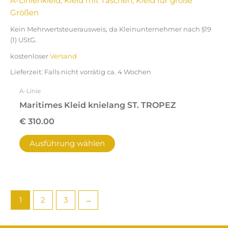
Produkt
weist
mehrere
Kein Mehrwertsteuerausweis, da Kleinunternehmer nach §19
Varianten
(1) UStG.
auf.
kostenloser
Versand
Die
Lieferzeit:
Falls nicht vorrätig ca. 4 Wochen
Optionen
können
A-Linie
auf
Maritimes Kleid knielang ST. TROPEZ
der
€
310.00
Produktseite
gewählt
Ausführung wählen
werden
1
2
3
→