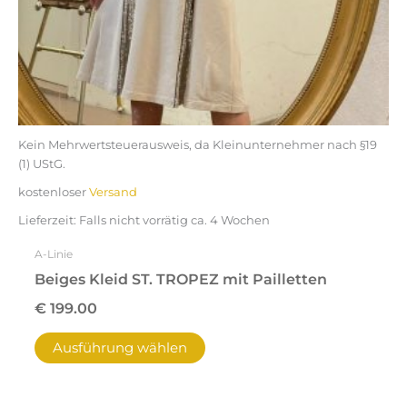
Produktseite
gewählt
werden
Kein Mehrwertsteuerausweis, da Kleinunternehmer nach §19
(1) UStG.
kostenloser
Versand
Lieferzeit:
Falls nicht vorrätig ca. 4 Wochen
A-Linie
Beiges Kleid ST. TROPEZ mit Pailletten
€
199.00
Ausführung wählen