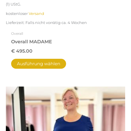
(1) UStG.
kostenloser
Versand
Lieferzeit:
Falls nicht vorrätig ca. 4 Wochen
Overall
Overall MADAME
€
495.00
Ausführung wählen
Dieses
Produkt
weist
mehrere
Varianten
auf.