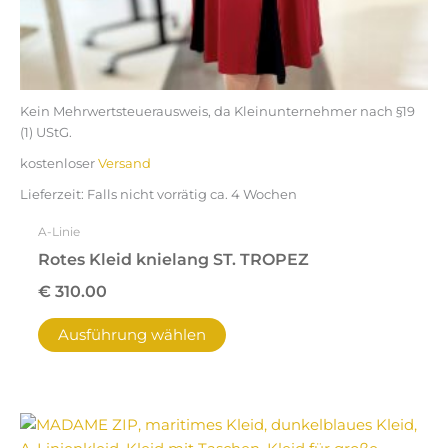
werden
Kein Mehrwertsteuerausweis, da Kleinunternehmer nach §19
(1) UStG.
kostenloser
Versand
Lieferzeit:
Falls nicht vorrätig ca. 4 Wochen
A-Linie
Rotes Kleid knielang ST. TROPEZ
€
310.00
Ausführung wählen
Dieses