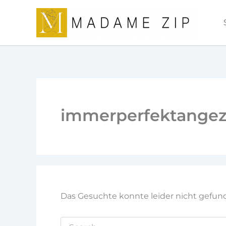
Suchen
Zum
nach:
Inhalt
springen
immerperfektange
Das Gesuchte konnte leider nicht gefunde